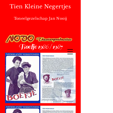
Tien Kleine Negertjes
Toneelgezelschap Jan Nooij
Boefje 1986 / 1987