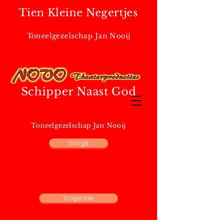
Tien Kleine Negertjes
Toneelgezelschap Jan Nooij
Schipper Naast God
Toneelgezelschap Jan Nooij
Vorige
Volgende