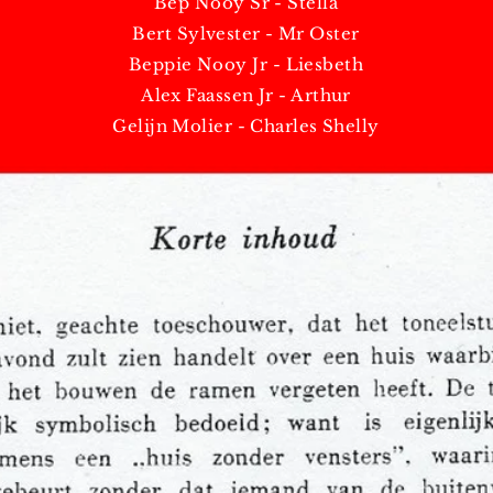
Bep Nooy Sr - Stella
Bert Sylvester - Mr Oster
Beppie Nooy Jr - Liesbeth
Alex Faassen Jr - Arthur
Gelijn Molier - Charles Shelly