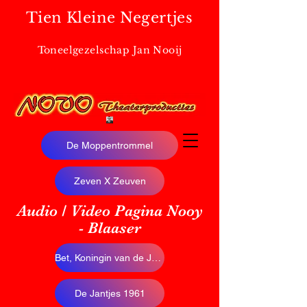
Tien Kleine Negertjes
Toneelgezelschap Jan Nooij
De Moppentrommel
Zeven X Zeuven
Audio / Video Pagina Nooy
- Blaaser
Bet, Koningin van de Jordaan
De Jantjes 1961