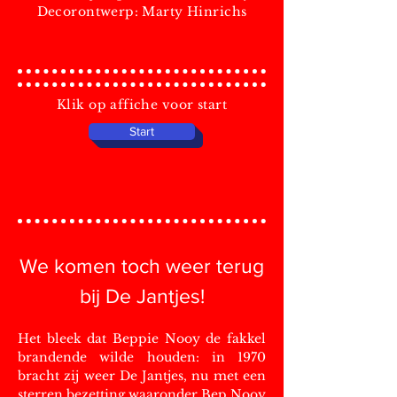
Decorontwerp: Marty Hinrichs
Klik op affiche voor start
Start
We komen toch weer terug
bij De Jantjes!
Het bl
eek dat Beppie Nooy de fakkel
brandende wilde houden: in 1970
bracht zij weer De Jantjes, nu met een
sterren bezetting waaronder Bep Nooy