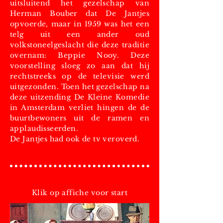
uitsluitend het gezelschap van
Herman Bouber dat De Jantjes
opvoerde, maar in 1959 was het een
telg uit een ander oud
volkstoneelgeslacht die deze traditie
overnam: Beppie Nooy. Deze
voorstelling sloeg zo aan dat hij
rechtstreeks op de televisie werd
uitgezonden. Toen het gezelschap na
deze uitzending De Kleine Komedie
in Amsterdam verliet hingen de de
buurtbewoners uit de ramen en
applaudisseerden.
De Jantjes had ook de tv veroverd.
Klik op affiche voor start