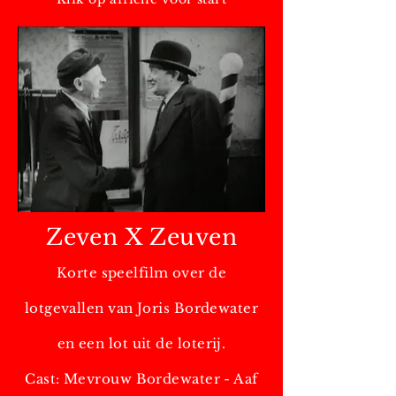
Zeven X Zeuven
Korte speelfilm over de
lotgevallen van Joris Bordewater
en een lot uit de loterij.
Cast: Mevrouw Bordewater - Aaf