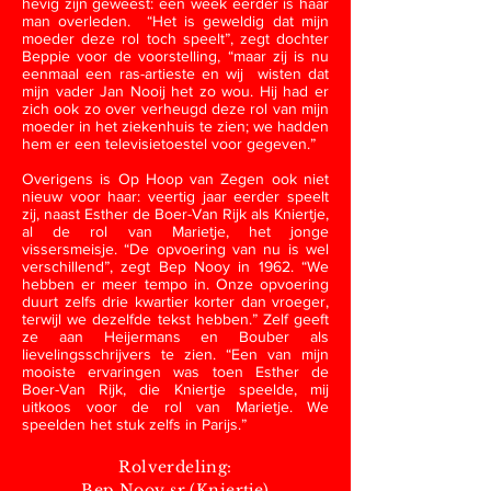
hevig zijn geweest: een week eerder is haar
man overleden. “Het is geweldig dat mijn
moeder deze rol toch speelt”, zegt dochter
Beppie voor de voorstelling, “maar zij is nu
eenmaal een ras-artieste en wij wisten dat
mijn vader Jan Nooij het zo wou. Hij had er
zich ook zo over verheugd deze rol van mijn
moeder in het ziekenhuis te zien; we hadden
hem er een televisietoestel voor gegeven.”
Overigens is Op Hoop van Zegen ook niet
nieuw voor haar: veertig jaar eerder speelt
zij, naast Esther de Boer-Van Rijk als Kniertje,
al de rol van Marietje, het jonge
vissersmeisje. “De opvoering van nu is wel
verschillend”, zegt Bep Nooy in 1962. “We
hebben er meer tempo in. Onze opvoering
duurt zelfs drie kwartier korter dan vroeger,
terwijl we dezelfde tekst hebben.” Zelf geeft
ze aan Heijermans en Bouber als
lievelingsschrijvers te zien. “Een van mijn
mooiste ervaringen was toen Esther de
Boer-Van Rijk, die Kniertje speelde, mij
uitkoos voor de rol van Marietje. We
speelden het stuk zelfs in Parijs.”
Rolverdeling:​
Bep Nooy sr (Kniertje)