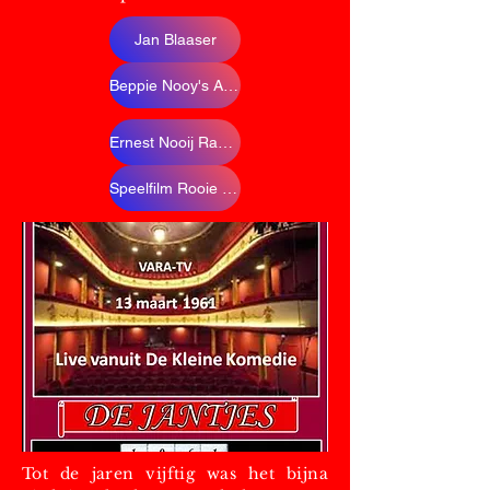
Jan Blaaser
Beppie Nooy's Amsterdams Volkstoneel
Ernest Nooij Radio-opname
Speelfilm Rooie Sien
Tot de jaren vijftig was het bijna