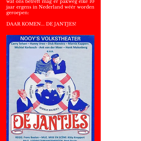
wat ons betreft mag er pakweg elke 10
jaar ergens in Nederland wéér worden
geroepen:
DAAR KOMEN... DE JANTJES!