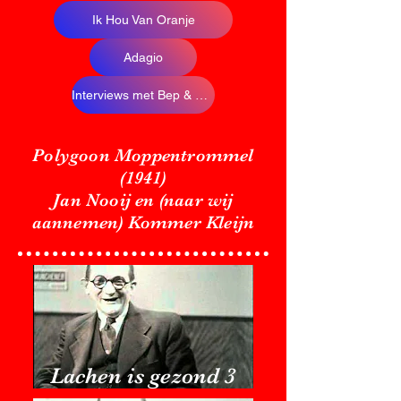
Ik Hou Van Oranje
Adagio
Interviews met Bep & Beppie Nooy
Polygoon Moppentrommel
(1941)
Jan Nooij en (naar wij
aannemen) Kommer Kleijn
Lachen is gezond 3