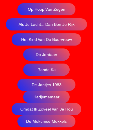
Op Hoop Van Zegen
Als Je Lacht... Dan Ben Je Rijk
Het Kind Van De Buurvrouw
De Jordaan
Ronde Ka
De Jantjes 1983
Hadjememaar
Omdat Ik Zoveel Van Je Hou
De Mokumse Mokkels