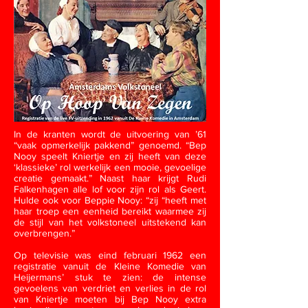
In de kranten wordt de uitvoering van ’61
“vaak opmerkelijk pakkend” genoemd. “Bep
Nooy speelt Kniertje en zij heeft van deze
‘klassieke’ rol werkelijk een mooie, gevoelige
creatie gemaakt.” Naast haar krijgt Rudi
Falkenhagen alle lof voor zijn rol als Geert.
Hulde ook voor Beppie Nooy: “zij “heeft met
haar troep een eenheid bereikt waarmee zij
de stijl van het volkstoneel uitstekend kan
overbrengen.”
Op televisie was eind februari 1962 een
registratie vanuit de Kleine Komedie van
Heijermans’ stuk te zien: de intense
gevoelens van verdriet en verlies in de rol
van Kniertje moeten bij Bep Nooy extra