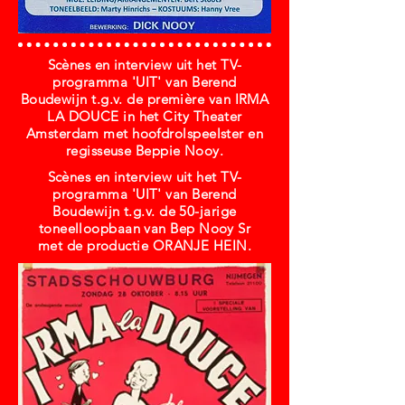
Scènes en interview uit het TV-
programma 'UIT' van Berend
Boudewijn t.g.v. de première van IRMA
LA DOUCE in het City Theater
Amsterdam met hoofdrolspeelster en
regisseuse
Beppie Nooy.
Scènes en interview uit het TV-
programma 'UIT' van Berend
Boudewijn
t.g.v. de 50-jarige
toneelloopbaan van Bep Nooy Sr
met de productie ORANJE HEIN.