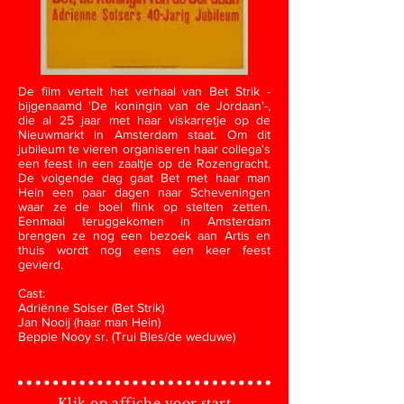
De film vertelt het verhaal van Bet Strik -
bijgenaamd 'De koningin van de Jordaan'-,
die al 25 jaar met haar viskarretje op de
Nieuwmarkt in Amsterdam staat. Om dit
jubileum te vieren organiseren haar collega's
een feest in een zaaltje op de Rozengracht.
De volgende dag gaat Bet met haar man
Hein een paar dagen naar Scheveningen
waar ze de boel flink op stelten zetten.
Eenmaal teruggekomen in Amsterdam
brengen ze nog een bezoek aan Artis en
thuis wordt nog eens een keer feest
gevierd.
Cast:
Adriënne Solser (Bet Strik)
Jan Nooij (haar man Hein)
Beppie Nooy sr. (Trui Bles/de weduwe)
Klik op affiche voor start