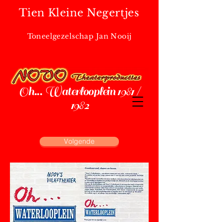
Tien Kleine Negertjes
Toneelgezelschap Jan Nooij
Oh... Waterlooplein 1981 /
1982
Volgende