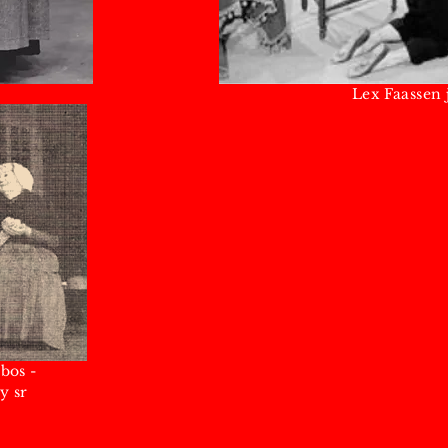
Lex Faassen jr - Bep N
bos -
y sr