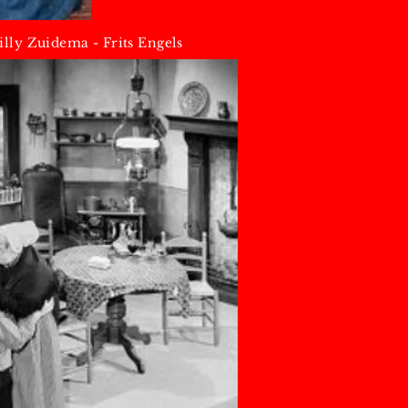
illy Zuidema - Frits Engels