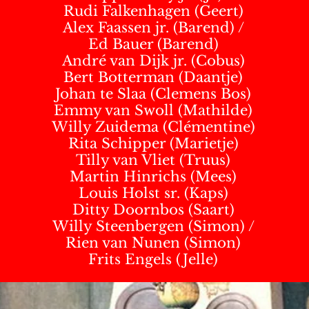
Rudi Falkenhagen
(Geert)
Alex Faassen jr.
(Barend) /
Ed Bauer
(Barend)
André van Dijk jr.
(Cobus)
Bert Botterman
(Daantje)
Johan te Slaa
(Clemens Bos)
Emmy van Swoll
(Mathilde)
Willy Zuidema
(Clémentine)
Rita Schipper
(Marietje)
Tilly van Vliet
(Truus)
Martin Hinrichs
(Mees)
Louis Holst sr.
(Kaps)
Ditty Doornbos
(Saart)
Willy Steenbergen
(Simon) /
Rien van Nunen
(Simon)
Frits Engels
(Jelle)