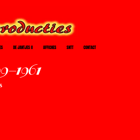
ES
DE JANTJES II
AFFICHES
SNTT
CONTACT
9-1961
s