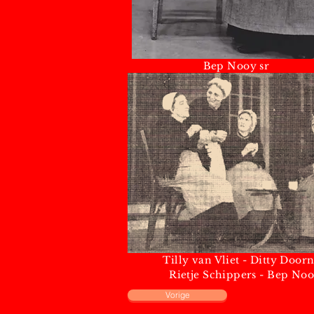
Bep Nooy sr 
Tilly van Vliet - Ditty Doorn
Rietje Schippers - Bep Noo
Vorige