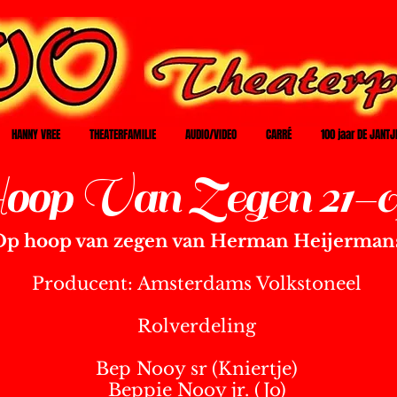
HANNY VREE
THEATERFAMILIE
AUDIO/VIDEO
CARRÉ
100 jaar DE JANTJ
op Van Zegen 21-0
Op hoop van zegen van
Herman Heijerman
Producent: Amsterdams Volkstoneel
Rolverdeling
Bep Nooy sr (Kniertje)
Beppie Nooy jr.
(Jo)